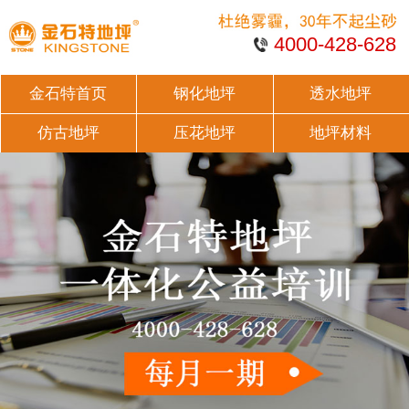
4000-428-628
金石特首页
钢化地坪
透水地坪
仿古地坪
压花地坪
地坪材料