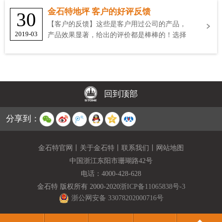
金石特地坪 客户的好评反馈
30
【客户的反馈】这些是客户用过公司的产品，
2019-03
产品效果显著，给出的评价都是棒棒的！选择
金石特
回到顶部
分享到：
金石特官网
丨
关于金石特
丨
联系我们
丨
网站地图
中国浙江东阳市珊瑚路42号
电话：
4000-428-628
金石特 版权所有 2000-2020
浙ICP备11065838号-3
浙公网安备 33078202000716号