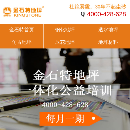
4000-428-628
金石特首页
钢化地坪
透水地坪
仿古地坪
压花地坪
地坪材料