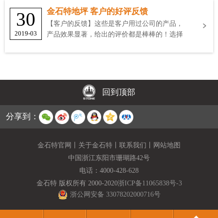
金石特地坪 客户的好评反馈
30
【客户的反馈】这些是客户用过公司的产品，
2019-03
产品效果显著，给出的评价都是棒棒的！选择
金石特
回到顶部
分享到：
金石特官网
丨
关于金石特
丨
联系我们
丨
网站地图
中国浙江东阳市珊瑚路42号
电话：
4000-428-628
金石特 版权所有 2000-2020
浙ICP备11065838号-3
浙公网安备 33078202000716号