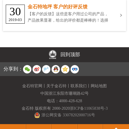
金石特地坪 客户的好评反馈
30
【客户的反馈】这些是客户用过公司的产品，
2019-03
产品效果显著，给出的评价都是棒棒的！选择
金石特
回到顶部
分享到：
金石特官网
丨
关于金石特
丨
联系我们
丨
网站地图
中国浙江东阳市珊瑚路42号
电话：
4000-428-628
金石特 版权所有 2000-2020
浙ICP备11065838号-3
浙公网安备 33078202000716号