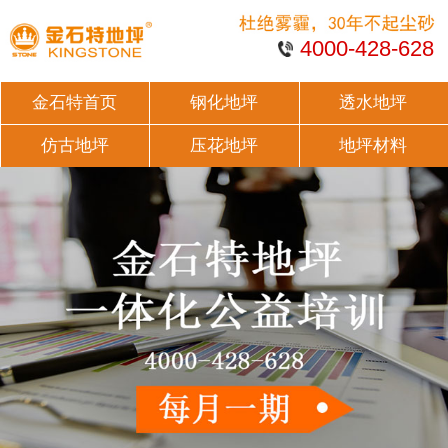
4000-428-628
金石特首页
钢化地坪
透水地坪
仿古地坪
压花地坪
地坪材料