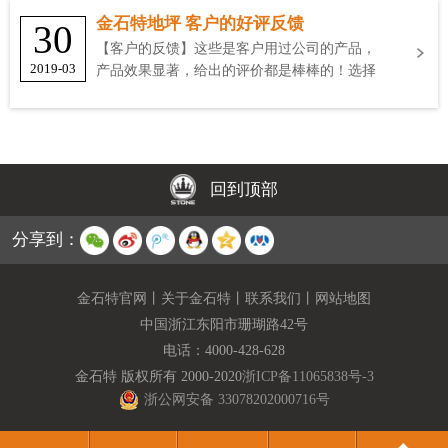
金石特地坪 客户的好评反馈
30
【客户的反馈】这些是客户用过公司的产品，
2019-03
产品效果显著，给出的评价都是棒棒的！选择
金石特
回到顶部
分享到：
金石特官网
丨
关于金石特
丨
联系我们
丨
网站地图
中国浙江东阳市珊瑚路42号
电话：
4000-428-628
金石特 版权所有 2000-2020
浙ICP备11065838号-3
浙公网安备 33078202000716号