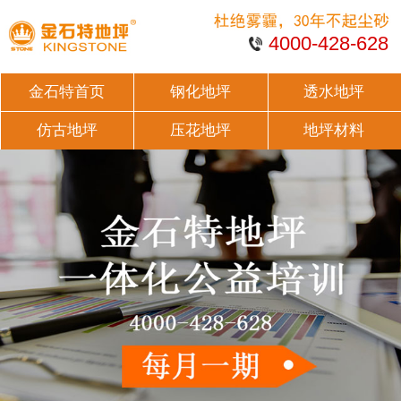
4000-428-628
金石特首页
钢化地坪
透水地坪
仿古地坪
压花地坪
地坪材料