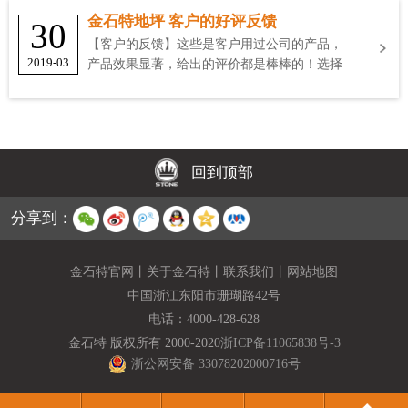
金石特地坪 客户的好评反馈
30
【客户的反馈】这些是客户用过公司的产品，
2019-03
产品效果显著，给出的评价都是棒棒的！选择
金石特
回到顶部
分享到：
金石特官网
丨
关于金石特
丨
联系我们
丨
网站地图
中国浙江东阳市珊瑚路42号
电话：
4000-428-628
金石特 版权所有 2000-2020
浙ICP备11065838号-3
浙公网安备 33078202000716号