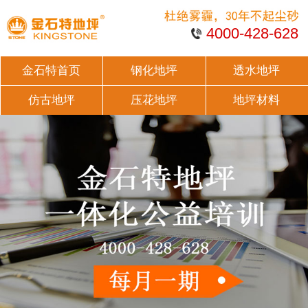
4000-428-628
金石特首页
钢化地坪
透水地坪
仿古地坪
压花地坪
地坪材料