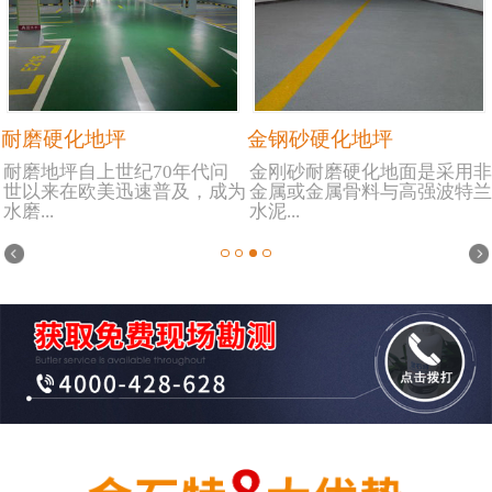
耐磨硬化地坪
金钢砂硬化地坪
耐磨地坪自上世纪70年代问
金刚砂耐磨硬化地面是采用非
世以来在欧美迅速普及，成为
金属或金属骨料与高强波特兰
水磨...
水泥...