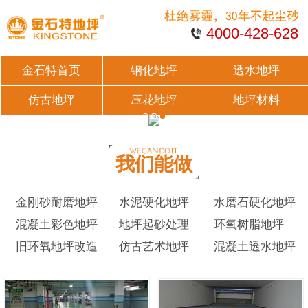
4000-428-628
金石特首页
钢化地坪
透水地坪
仿古地坪
压花地坪
地坪材料
我们能做
金刚砂耐磨地坪
水泥硬化地坪
水磨石硬化地坪
混凝土彩色地坪
地坪起砂处理
环氧树脂地坪
旧环氧地坪改造
仿古艺术地坪
混凝土透水地坪