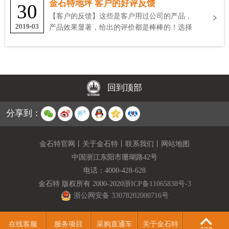
金石特地坪 客户的好评反馈
30
【客户的反馈】这些是客户用过公司的产品，
2019-03
产品效果显著，给出的评价都是棒棒的！选择
金石特
回到顶部
分享到：
金石特官网
丨
关于金石特
丨
联系我们
丨
网站地图
中国浙江东阳市珊瑚路42号
电话：
4000-428-628
金石特 版权所有 2000-2020
浙ICP备11065838号-3
浙公网安备 33078202000716号
在线客服
服务项目
采购直通车
关于金石特