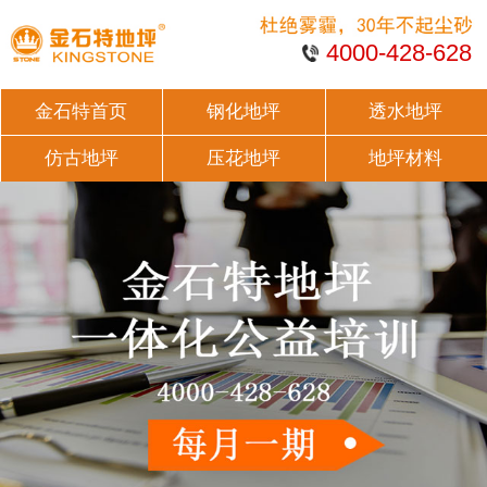
4000-428-628
金石特首页
钢化地坪
透水地坪
仿古地坪
压花地坪
地坪材料