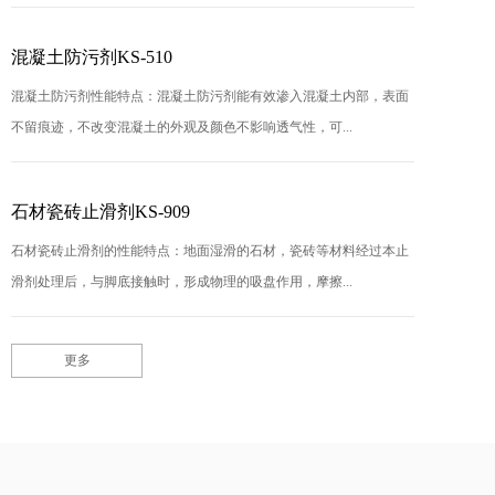
混凝土防污剂KS-510
混凝土防污剂性能特点：混凝土防污剂能有效渗入混凝土内部，表面
不留痕迹，不改变混凝土的外观及颜色不影响透气性，可...
石材瓷砖止滑剂KS-909
石材瓷砖止滑剂的性能特点：地面湿滑的石材，瓷砖等材料经过本止
滑剂处理后，与脚底接触时，形成物理的吸盘作用，摩擦...
更多