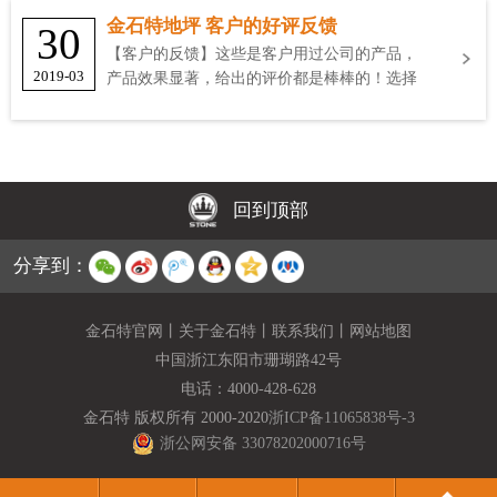
金石特地坪 客户的好评反馈
30
【客户的反馈】这些是客户用过公司的产品，
2019-03
产品效果显著，给出的评价都是棒棒的！选择
金石特
回到顶部
分享到：
金石特官网
丨
关于金石特
丨
联系我们
丨
网站地图
中国浙江东阳市珊瑚路42号
电话：
4000-428-628
金石特 版权所有 2000-2020
浙ICP备11065838号-3
浙公网安备 33078202000716号