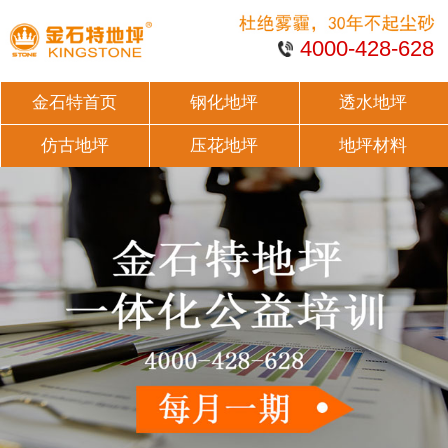
4000-428-628
金石特首页
钢化地坪
透水地坪
仿古地坪
压花地坪
地坪材料