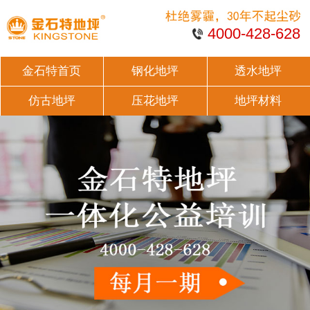
4000-428-628
金石特首页
钢化地坪
透水地坪
仿古地坪
压花地坪
地坪材料