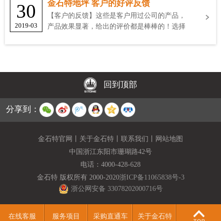
金石特地坪 客户的好评反馈
30
【客户的反馈】这些是客户用过公司的产品，
2019-03
产品效果显著，给出的评价都是棒棒的！选择
金石特
回到顶部
分享到：
金石特官网
丨
关于金石特
丨
联系我们
丨
网站地图
中国浙江东阳市珊瑚路42号
电话：
4000-428-628
金石特 版权所有 2000-2020
浙ICP备11065838号-3
浙公网安备 33078202000716号
在线客服
服务项目
采购直通车
关于金石特