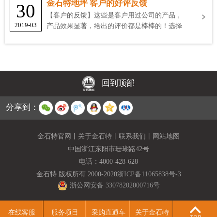
金石特地坪 客户的好评反馈
30
【客户的反馈】这些是客户用过公司的产品，
2019-03
产品效果显著，给出的评价都是棒棒的！选择
金石特
回到顶部
分享到：
金石特官网
丨
关于金石特
丨
联系我们
丨
网站地图
中国浙江东阳市珊瑚路42号
电话：
4000-428-628
金石特 版权所有 2000-2020
浙ICP备11065838号-3
浙公网安备 33078202000716号
在线客服
服务项目
采购直通车
关于金石特