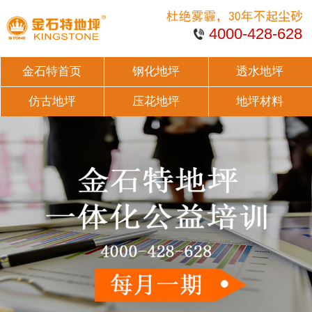
4000-428-628
金石特首页
钢化地坪
透水地坪
仿古地坪
压花地坪
地坪材料