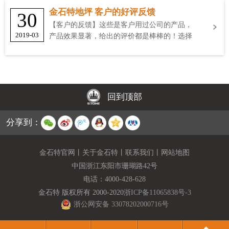
金石特地坪 客户的好评反馈
30
【客户的反馈】这些是客户用过公司的产品，
2019-03
产品效果显著，给出的评价都是棒棒的！选择
金石特
回到顶部
分享到：
金石特官网
丨
关于金石特
丨
联系我们
丨
网站地图
中国浙江东阳市珊瑚路42号
电话：
4000-428-628
金石特 版权所有 2000-2020
浙ICP备11065838号-3
浙公网安备 33078202000716号