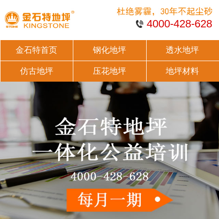
4000-428-628
金石特首页
钢化地坪
透水地坪
仿古地坪
压花地坪
地坪材料