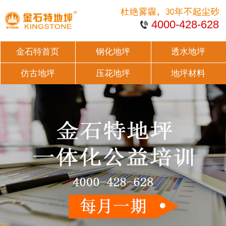
4000-428-628
金石特首页
钢化地坪
透水地坪
仿古地坪
压花地坪
地坪材料