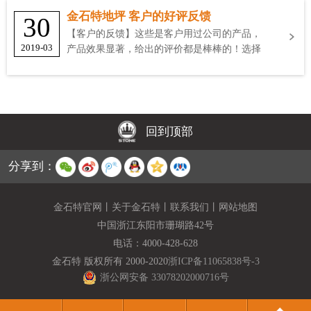
金石特地坪 客户的好评反馈
30
【客户的反馈】这些是客户用过公司的产品，
2019-03
产品效果显著，给出的评价都是棒棒的！选择
金石特
回到顶部
分享到：
金石特官网
丨
关于金石特
丨
联系我们
丨
网站地图
中国浙江东阳市珊瑚路42号
电话：
4000-428-628
金石特 版权所有 2000-2020
浙ICP备11065838号-3
浙公网安备 33078202000716号