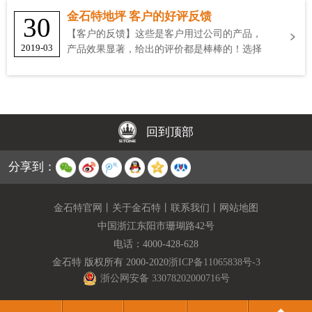
金石特地坪 客户的好评反馈
30
【客户的反馈】这些是客户用过公司的产品，
2019-03
产品效果显著，给出的评价都是棒棒的！选择
金石特
回到顶部
分享到：
金石特官网
丨
关于金石特
丨
联系我们
丨
网站地图
中国浙江东阳市珊瑚路42号
电话：
4000-428-628
金石特 版权所有 2000-2020
浙ICP备11065838号-3
浙公网安备 33078202000716号