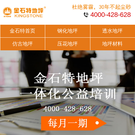
4000-428-628
金石特首页
钢化地坪
透水地坪
仿古地坪
压花地坪
地坪材料