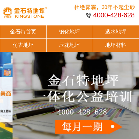
4000-428-628
金石特首页
钢化地坪
透水地坪
仿古地坪
压花地坪
地坪材料