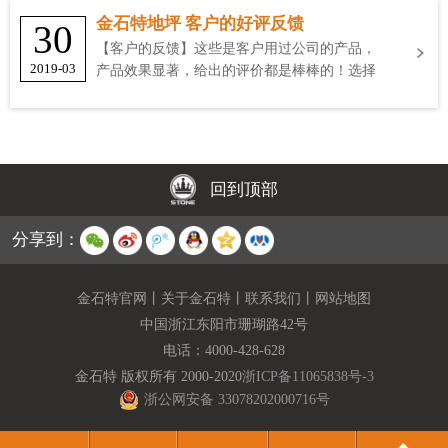
金石特地坪 客户的好评反馈
30
【客户的反馈】这些是客户用过公司的产品，
2019-03
产品效果显著，给出的评价都是棒棒的！选择
金石特
回到顶部
分享到：
金石特官网
丨
关于金石特
丨
联系我们
丨
网站地图
中国浙江东阳市珊瑚路42号
电话：
4000-428-628
金石特 版权所有 2000-2020
浙ICP备11065838号-3
浙公网安备 33078202000716号