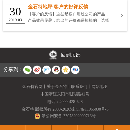
金石特地坪 客户的好评反馈
30
【客户的反馈】这些是客户用过公司的产品，
2019-03
产品效果显著，给出的评价都是棒棒的！选择
金石特
回到顶部
分享到：
金石特官网
丨
关于金石特
丨
联系我们
丨
网站地图
中国浙江东阳市珊瑚路42号
电话：
4000-428-628
金石特 版权所有 2000-2020
浙ICP备11065838号-3
浙公网安备 33078202000716号