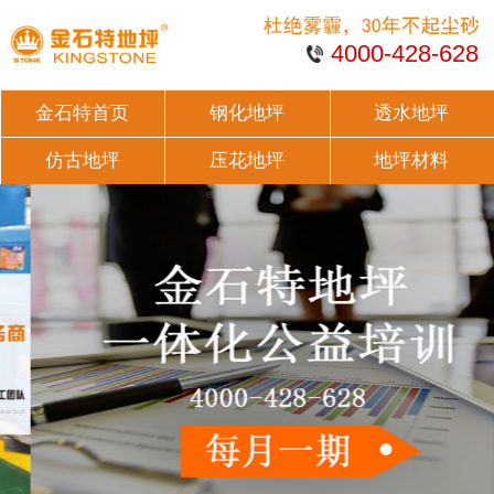
4000-428-628
金石特首页
钢化地坪
透水地坪
仿古地坪
压花地坪
地坪材料