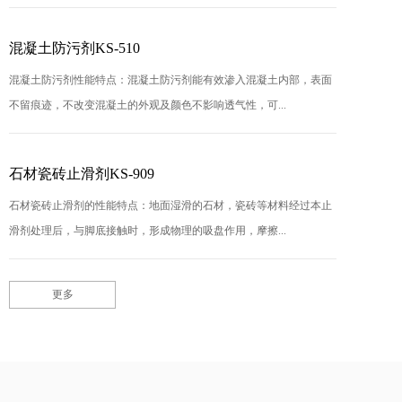
混凝土防污剂KS-510
混凝土防污剂性能特点：混凝土防污剂能有效渗入混凝土内部，表面
不留痕迹，不改变混凝土的外观及颜色不影响透气性，可...
石材瓷砖止滑剂KS-909
石材瓷砖止滑剂的性能特点：地面湿滑的石材，瓷砖等材料经过本止
滑剂处理后，与脚底接触时，形成物理的吸盘作用，摩擦...
更多