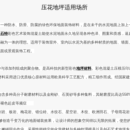
压花地坪适用场所
是一种防水、防滑、防腐的绿色环保地面装饰材料，是在未干的水泥地面上加上一
金石特
彩色艺术装饰混凝土能使水泥地面永久地呈现各种色泽、图案和质感，逼
，融为一体的理想。适用于装饰室外、室内以水泥为基的多种材质的地面、墙面
地面或景观装饰工程。
与添加剂组成的聚合物。是高科技的新型彩色
地坪材料
。彩色混凝土压模压印
采用进口优质核心原材料运用欧美科学工艺配方，精工细作而成。经国家建筑建材
种高分子耐磨材料以及金刚砂、石英砂等多种集料，其耐磨度比高达558%，超出国
致的褪色起皮等顽症
岩、板岩、梅花岩、错位砖、水纹石、星空岩、木纹、欧洲田石、子母雨花岩
能够创造千变万化的地面铺装效果，让设计师的想象空间得以无限的拓展，使您
土摊铺同步作业，采用性能稳定的化学建材与多种纹理模具以及创石艺术地坪专