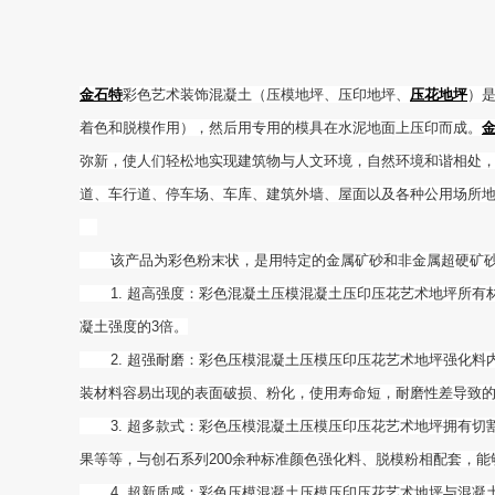
金石特
彩色艺术装饰混凝土（压模地坪、压印地坪、
压花地坪
）
着色和脱模作用），然后用专用的模具在水泥地面上压印而成。
弥新，使人们轻松地实现建筑物与人文环境，自然环境和谐相处
道、车行道、停车场、车库、建筑外墙、屋面以及各种公用场所
该产品为彩色粉末状，是用特定的金属矿砂和非金属超硬矿砂
1. 超高强度：彩色混凝土压模混凝土压印压花艺术地坪所有材料
凝土强度的3倍。
2. 超强耐磨：彩色压模混凝土压模压印压花艺术地坪强化料内含多
装材料容易出现的表面破损、粉化，使用寿命短，耐磨性差导
3. 超多款式：彩色压模混凝土压模压印压花艺术地坪拥有切割
果等等，与创石系列200余种标准颜色强化料、脱模粉相配套，
4. 超新质感：彩色压模混凝土压模压印压花艺术地坪与混凝