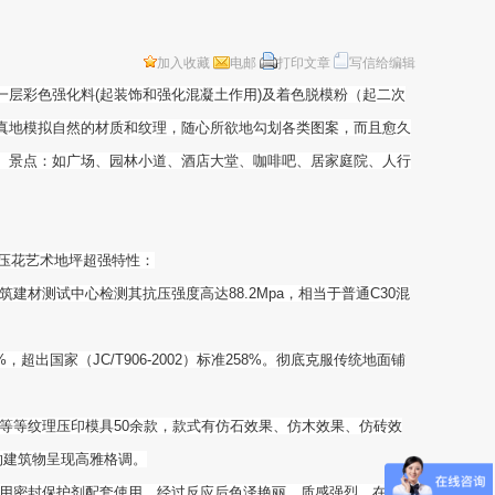
加入收藏
电邮
打印文章
写信给编辑
层彩色强化料(起装饰和强化混凝土作用)及着色脱模粉（起二次
真地模拟自然的材质和纹理，随心所欲地勾划各类图案，而且愈久
、景点：如广场、园林小道、酒店大堂、咖啡吧、居家庭院、人行
压花艺术地坪超强特性：
测试中心检测其抗压强度高达88.2Mpa，相当于普通C30混
家（JC/T906-2002）标准258%。彻底克服传统地面铺
等等纹理压印模具50余款，款式有仿石效果、仿木效果、仿砖效
的建筑物呈现高雅格调。
用密封保护剂配套使用，经过反应后色泽艳丽、质感强烈，在地面