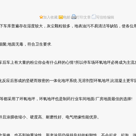
加入收藏
电邮
打印文章
写信给编辑
下车库普遍存在湿度较大，灰尘颗粒较多，地表油污不易清洁等缺陷，使各位用
菌;地面无毒，符合卫生要求.
后车上有大量的粉尘你会有什么样的心情?所以停车场环氧地坪必将成为主流发
反应后形成的坚硬而致密的一体化地坪系统.无溶剂型环氧地坪,比混凝土更牢固
都采用了环氧地坪，环氧地坪也是制药行业车间地面/厂房地面最佳的选择!
并且涂膜收缩小、硬度高、耐磨性好、电气绝缘性能优异。
装修，也不影响重涂性，新老涂层仍保持良好的粘附性。不会起皮、起泡，这