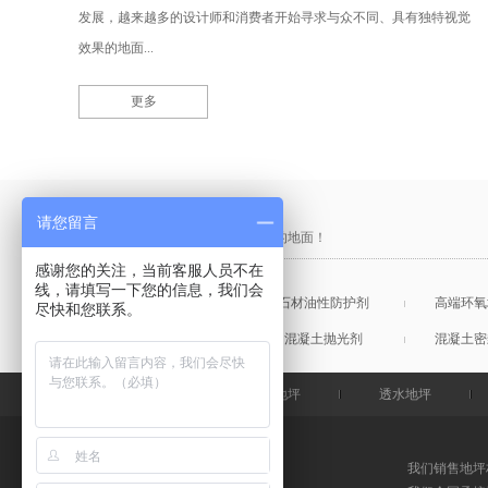
发展，越来越多的设计师和消费者开始寻求与众不同、具有独特视觉
效果的地面...
更多
产品采购直通车
请您留言
做中国最硬的地坪，金石特钢化您的地面！
感谢您的关注，当前客服人员不在
线，请填写一下您的信息，我们会
混凝土表面增强剂
石材油性防护剂
高端环氧
尽快和您联系。
混凝土润色剂
混凝土抛光剂
混凝土密
金石特首页
钢化地坪
透水地坪
我们销售地坪