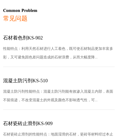
Common Problem
常见问题
石材着色剂KS-902
性能特点：利用天然石材进行人工着色，既可使石材制品更加丰富多
彩，又可避免因色差问题造成的石材浪费，从而大幅度降...
混凝土防污剂KS-510
混凝土防污剂性能特点：混凝土防污剂能有效渗入混凝土内部，表面
不留痕迹，不改变混凝土的外观及颜色不影响透气性，可...
石材瓷砖止滑剂KS-909
石材瓷砖止滑剂的性能特点：地面湿滑的石材，瓷砖等材料经过本止