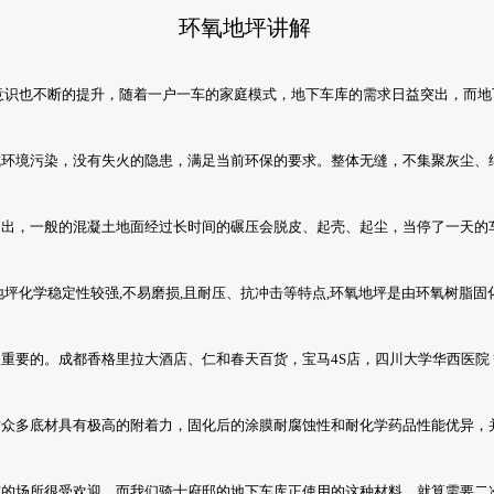
环氧地坪讲解
识也不断的提升，随着一户一车的家庭模式，地下车库的需求日益突出，而地
境污染，没有失火的隐患，满足当前环保的要求。整体无缝，不集聚灰尘、细
，一般的混凝土地面经过长时间的碾压会脱皮、起壳、起尘，当停了一天的车
化学稳定性较强,不易磨损,且耐压、抗冲击等特点,环氧地坪是由环氧树脂固化
的。成都香格里拉大酒店、仁和春天百货，宝马4S店，四川大学华西医院 等
多底材具有极高的附着力，固化后的涂膜耐腐蚀性和耐化学药品性能优异，
场所很受欢迎，而我们骑士府邸的地下车库正使用的这种材料。就算需要二次