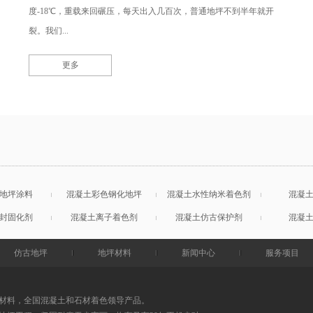
度-18℃，重载来回碾压，每天出入几百次，普通地坪不到半年就开
裂。我们...
更多
地坪涂料
混凝土彩色钢化地坪
混凝土水性纳米着色剂
混凝
封固化剂
混凝土离子着色剂
混凝土仿古保护剂
混凝
仿古地坪
地坪材料
新闻中心
服务项目
材料，全国混凝土和石材着色领导产品。