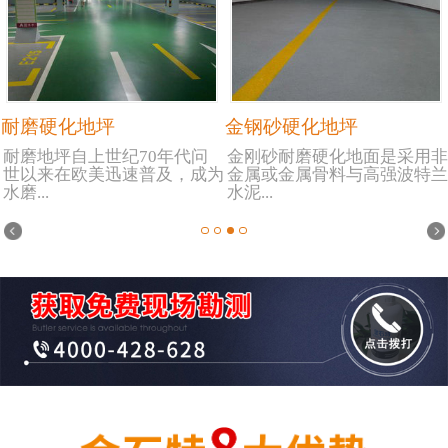
耐磨硬化地坪
金钢砂硬化地坪
耐磨地坪自上世纪70年代问
金刚砂耐磨硬化地面是采用非
世以来在欧美迅速普及，成为
金属或金属骨料与高强波特兰
水磨...
水泥...