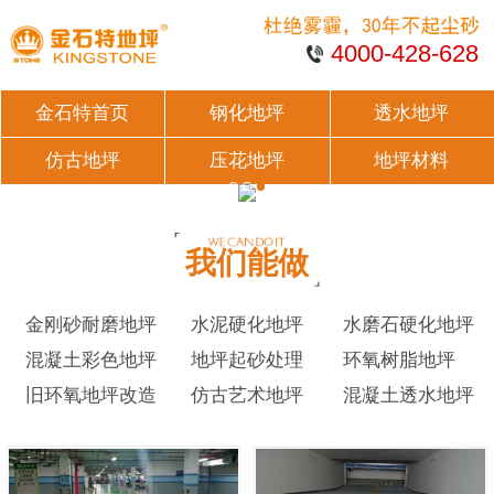
4000-428-628
金石特首页
钢化地坪
透水地坪
仿古地坪
压花地坪
地坪材料
我们能做
金刚砂耐磨地坪
水泥硬化地坪
水磨石硬化地坪
混凝土彩色地坪
地坪起砂处理
环氧树脂地坪
旧环氧地坪改造
仿古艺术地坪
混凝土透水地坪