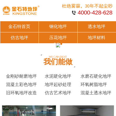
4000-428-628
金石特首页
钢化地坪
透水地坪
仿古地坪
压花地坪
地坪材料
我们能做
金刚砂耐磨地坪
水泥硬化地坪
水磨石硬化地坪
混凝土彩色地坪
地坪起砂处理
环氧树脂地坪
旧环氧地坪改造
仿古艺术地坪
混凝土透水地坪