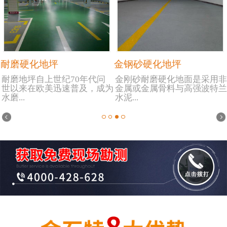
耐磨硬化地坪
金钢砂硬化地坪
耐磨地坪自上世纪70年代问
金刚砂耐磨硬化地面是采用非
世以来在欧美迅速普及，成为
金属或金属骨料与高强波特兰
水磨...
水泥...