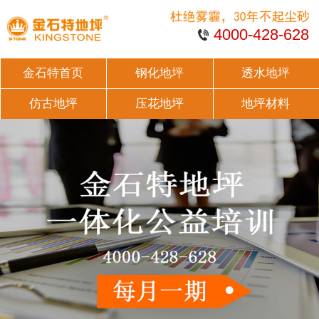
4000-428-628
金石特首页
钢化地坪
透水地坪
仿古地坪
压花地坪
地坪材料