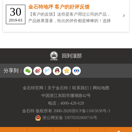
金石特地坪 客户的好评反馈
30
【客户的反馈】这些是客户用过公司的产品，
2019-03
产品效果显著，给出的评价都是棒棒的！选择
金石特
回到顶部
分享到：
金石特官网
丨
关于金石特
丨
联系我们
丨
网站地图
中国浙江东阳市珊瑚路42号
电话：
4000-428-628
金石特 版权所有 2000-2020
浙ICP备11065838号-3
浙公网安备 33078202000716号