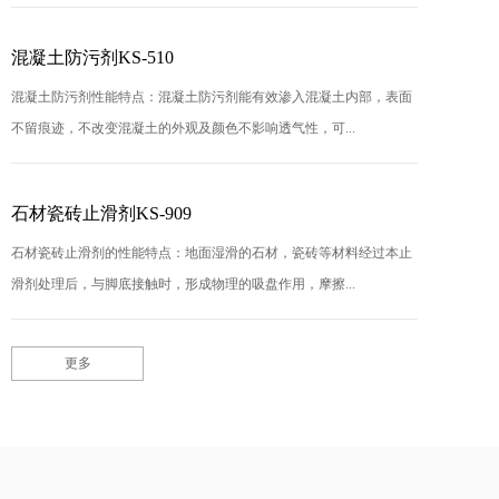
混凝土防污剂KS-510
混凝土防污剂性能特点：混凝土防污剂能有效渗入混凝土内部，表面
不留痕迹，不改变混凝土的外观及颜色不影响透气性，可...
石材瓷砖止滑剂KS-909
石材瓷砖止滑剂的性能特点：地面湿滑的石材，瓷砖等材料经过本止
滑剂处理后，与脚底接触时，形成物理的吸盘作用，摩擦...
更多