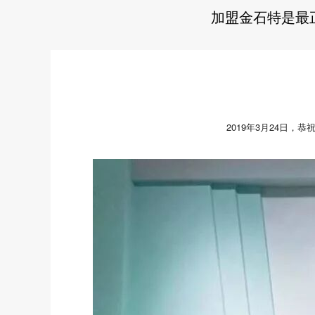
加盟金石特是最
2
0
1
9
年
3
月
2
4
日
，
恭