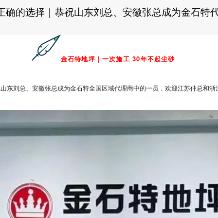
正确的选择｜恭祝山东刘总、安徽张总成为金石特
金
石
特
地
坪
｜
一
次
施
工
3
0
年
不
起
尘
砂
祝
山
东
刘
总
、
安
徽
张
总
成
为
金
石
特
全
国
区
域
代
理
商
中
的
一
员
，
欢
迎
江
苏
仲
总
和
浙