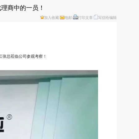
代理商中的一员！
加入收藏
电邮
打印文章
写信给编辑
江
张
总
莅
临
公
司
参
观
考
察
！