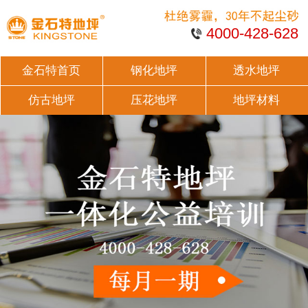
4000-428-628
金石特首页
钢化地坪
透水地坪
仿古地坪
压花地坪
地坪材料