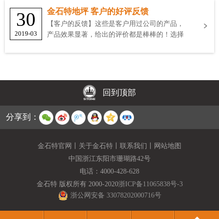
金石特地坪 客户的好评反馈
30
【客户的反馈】这些是客户用过公司的产品，
2019-03
产品效果显著，给出的评价都是棒棒的！选择
金石特
回到顶部
分享到：
金石特官网
丨
关于金石特
丨
联系我们
丨
网站地图
中国浙江东阳市珊瑚路42号
电话：
4000-428-628
金石特 版权所有 2000-2020
浙ICP备11065838号-3
浙公网安备 33078202000716号