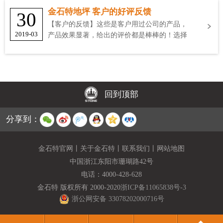
金石特地坪 客户的好评反馈
30
【客户的反馈】这些是客户用过公司的产品，
2019-03
产品效果显著，给出的评价都是棒棒的！选择
金石特
回到顶部
分享到：
金石特官网
丨
关于金石特
丨
联系我们
丨
网站地图
中国浙江东阳市珊瑚路42号
电话：
4000-428-628
金石特 版权所有 2000-2020
浙ICP备11065838号-3
浙公网安备 33078202000716号