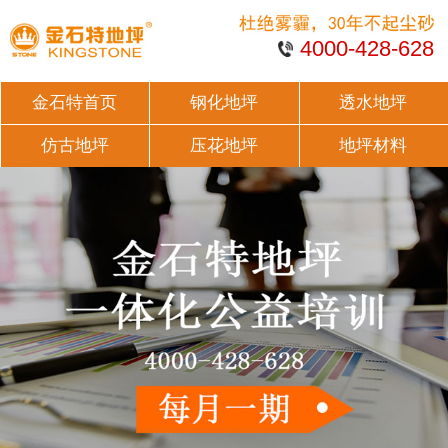
4000-428-628
金石特首页
钢化地坪
透水地坪
仿古地坪
压花地坪
地坪材料