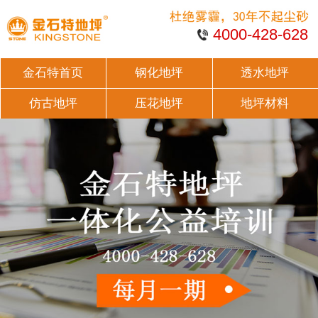
4000-428-628
金石特首页
钢化地坪
透水地坪
仿古地坪
压花地坪
地坪材料