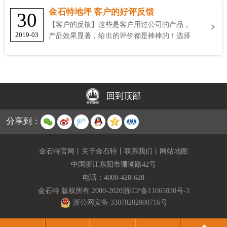
金石特地坪 客户的好评反馈
30
【客户的反馈】这些是客户用过公司的产品，
2019-03
产品效果显著，给出的评价都是棒棒的！选择
金石特
回到顶部
分享到：
金石特官网
丨
关于金石特
丨
联系我们
丨
网站地图
中国浙江东阳市珊瑚路42号
电话：
4000-428-628
金石特 版权所有 2000-2020
浙ICP备11065838号-3
浙公网安备 33078202000716号