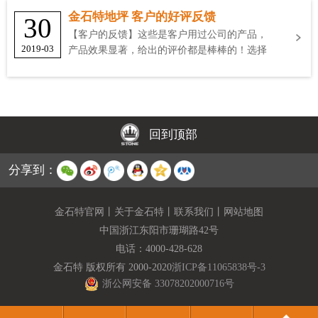
金石特地坪 客户的好评反馈
30
【客户的反馈】这些是客户用过公司的产品，
2019-03
产品效果显著，给出的评价都是棒棒的！选择
金石特
回到顶部
分享到：
金石特官网
丨
关于金石特
丨
联系我们
丨
网站地图
中国浙江东阳市珊瑚路42号
电话：
4000-428-628
金石特 版权所有 2000-2020
浙ICP备11065838号-3
浙公网安备 33078202000716号