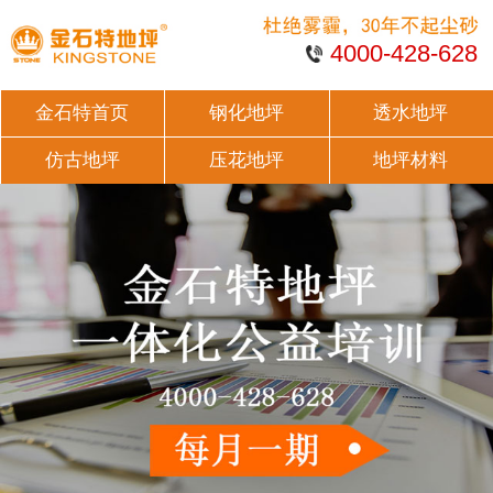
4000-428-628
金石特首页
钢化地坪
透水地坪
仿古地坪
压花地坪
地坪材料