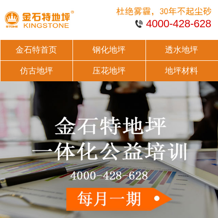
4000-428-628
金石特首页
钢化地坪
透水地坪
仿古地坪
压花地坪
地坪材料