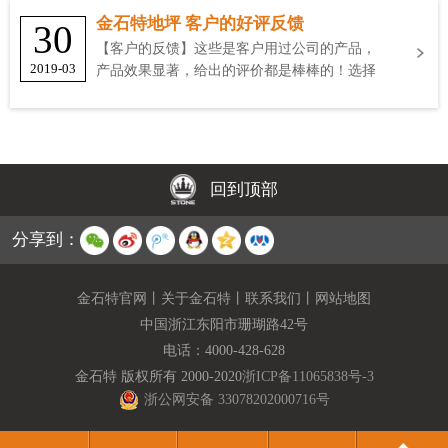
金石特地坪 客户的好评反馈
30
【客户的反馈】这些是客户用过公司的产品，
2019-03
产品效果显著，给出的评价都是棒棒的！选择
金石特
回到顶部
分享到：
金石特官网
丨
关于金石特
丨
联系我们
丨
网站地图
中国浙江东阳市珊瑚路42号
电话：
4000-428-628
金石特 版权所有 2000-2020
浙ICP备11065838号-3
浙公网安备 33078202000716号