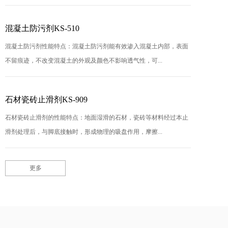
混凝土防污剂KS-510
混凝土防污剂性能特点：混凝土防污剂能有效渗入混凝土内部，表面
不留痕迹，不改变混凝土的外观及颜色不影响透气性，可...
石材瓷砖止滑剂KS-909
石材瓷砖止滑剂的性能特点：地面湿滑的石材，瓷砖等材料经过本止
滑剂处理后，与脚底接触时，形成物理的吸盘作用，摩擦...
更多