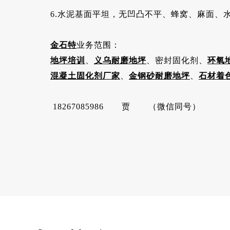
6.水泥基面平坦，无凹凸不平、蜂窝、麻面、
金石特
业务范围：
地坪培训
、
义乌耐磨地坪
、密封固化剂、
环氧
混凝土固化剂厂家
、
金钢砂耐磨地坪
、
石材着
18267085986 贾 （微信同号）