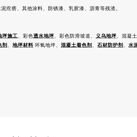
水泥疙瘩、其他涂料、防锈漆、乳胶漆、沥青等残渣。
地坪施工
、彩色
透水地坪
、彩色防滑坡道、
义乌地坪
、混凝
色剂
、
地坪材料
环氧地坪、
混凝土着色剂
、
石材防护剂
、
水