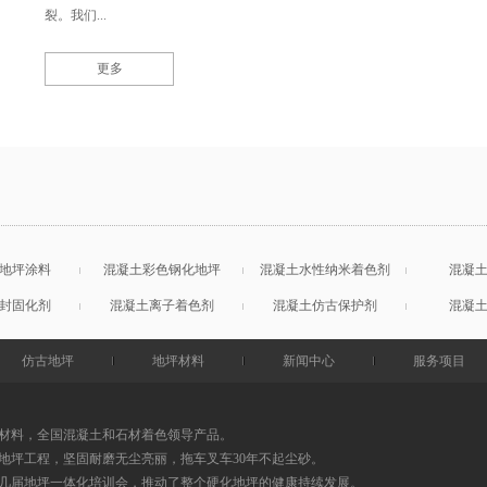
裂。我们...
更多
地坪涂料
混凝土彩色钢化地坪
混凝土水性纳米着色剂
混凝
封固化剂
混凝土离子着色剂
混凝土仿古保护剂
混凝
仿古地坪
地坪材料
新闻中心
服务项目
材料，全国混凝土和石材着色领导产品。
地坪工程，坚固耐磨无尘亮丽，拖车叉车30年不起尘砂。
0几届地坪一体化培训会，推动了整个硬化地坪的健康持续发展。