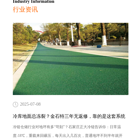
Industry Information
行业资讯
2025-07-08
冷库地面总冻裂？金石特三年无返修，靠的是这套系统
冷链仓储行业对地坪有多“苛刻”？石家庄正大冷链告诉你：日常温
度-18℃，重载来回碾压，每天出入几百次，普通地坪不到半年就开