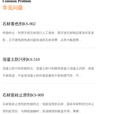
Common Problem
常见问题
石材着色剂KS-902
性能特点：利用天然石材进行人工着色，既可使石材制品更加丰富多
彩，又可避免因色差问题造成的石材浪费，从而大幅度降...
混凝土防污剂KS-510
混凝土防污剂性能特点：混凝土防污剂能有效渗入混凝土内部，表面
不留痕迹，不改变混凝土的外观及颜色不影响透气性，可...
石材瓷砖止滑剂KS-909
石材瓷砖止滑剂的性能特点：地面湿滑的石材，瓷砖等材料经过本止
滑剂处理后，与脚底接触时，形成物理的吸盘作用，摩擦...