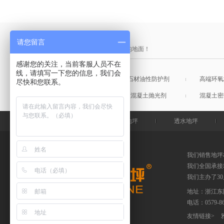
产品采购直通车
请您留言
做中国最硬的地坪，金石特钢化您的地面！
感谢您的关注，当前客服人员不在
线，请填写一下您的信息，我们会
混凝土表面增强剂
石材油性防护剂
高端环氧
尽快和您联系。
混凝土润色剂
混凝土抛光剂
混凝土密
金石特首页
钢化地坪
透水地坪
我们销售地坪
我们全国承接
我们主办了3
地址：浙江东
电话：
0579-
友情链接
>