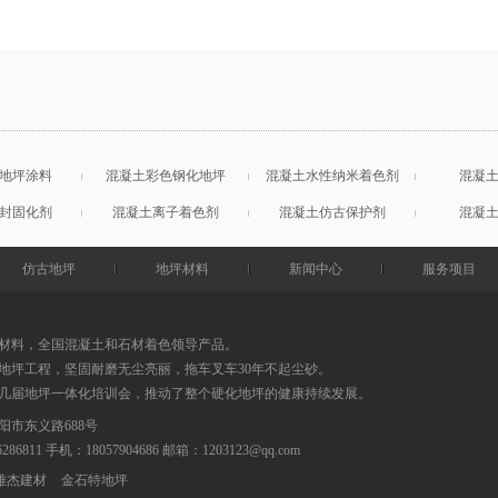
地坪涂料
混凝土彩色钢化地坪
混凝土水性纳米着色剂
混凝
封固化剂
混凝土离子着色剂
混凝土仿古保护剂
混凝
仿古地坪
地坪材料
新闻中心
服务项目
材料，全国混凝土和石材着色领导产品。
地坪工程，坚固耐磨无尘亮丽，拖车叉车30年不起尘砂。
0几届地坪一体化培训会，推动了整个硬化地坪的健康持续发展。
阳市东义路688号
86286811 手机：18057904686
邮箱：
1203123@qq.com
雅杰建材
金石特地坪