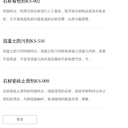
石材着色剂KS-902
性能特点：利用天然石材进行人工着色，既可使石材制品更加丰富多
彩，又可避免因色差问题造成的石材浪费，从而大幅度降...
混凝土防污剂KS-510
混凝土防污剂性能特点：混凝土防污剂能有效渗入混凝土内部，表面
不留痕迹，不改变混凝土的外观及颜色不影响透气性，可...
石材瓷砖止滑剂KS-909
石材瓷砖止滑剂的性能特点：地面湿滑的石材，瓷砖等材料经过本止
滑剂处理后，与脚底接触时，形成物理的吸盘作用，摩擦...
更多