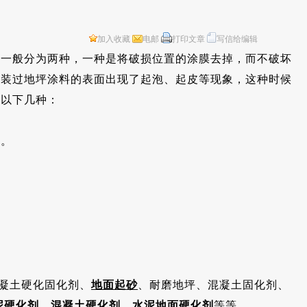
加入收藏
电邮
打印文章
写信给编辑
一般分为两种，一种是将破损位置的涂膜去掉，而不破坏
涂装过地坪涂料的表面出现了起泡、起皮等现象，这种时候
有以下几种：
的。
凝土硬化固化剂、
地面起砂
、耐磨地坪、混凝土固化剂、
泥硬化剂
、
混凝土硬化剂
、
水泥地面硬化剂
等等。