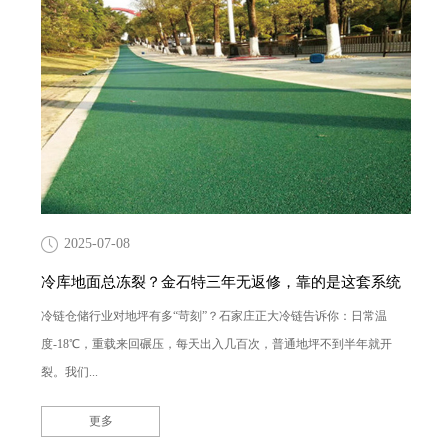
2025-07-08
冷库地面总冻裂？金石特三年无返修，靠的是这套系统
冷链仓储行业对地坪有多“苛刻”？石家庄正大冷链告诉你：日常温
度-18℃，重载来回碾压，每天出入几百次，普通地坪不到半年就开
裂。我们...
更多