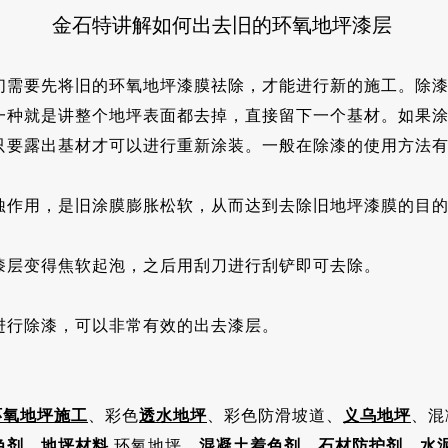
金石特讲解如何出去旧的环氧地坪漆层
要先将旧的环氧地坪漆膜祛除，才能进行新的施工。除漆
一种就是讲整个地坪表面都去掉，直接留下一个基材。如果
只要露出基材才可以进行重新涂装。一般在除漆的使用方法
作用，是旧涂膜膨胀松软，从而达到去除旧地坪漆膜的目
层变得焦软起泡，之后用刮刀进行刮铲即可去除。
行除漆，可以非常有效的出去漆层。
环氧地坪施工
、彩色
透水地坪
、彩色防滑坡道、
义乌地坪
、混
色剂
、
地坪材料
环氧地坪、
混凝土着色剂
、
石材防护剂
、
水