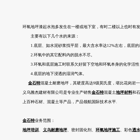
环氧地坪漆起水泡多发生在一楼或地下室，有时二楼以上也时有发
主要有以下几个水的来源：
1.底层、如水泥砂浆找平层，最大含水率达12%左右，底层的
2.环氧中的其它配料内的脱水不尽。
3.环氧和底层施工时联系欠好留下空地和环氧本身的化学活性
4.底层的地下浸透的湿润气体。
金石特
混凝土耐磨地坪，其硬度高达9级莫氏度，堪比花岗岩
义乌雅杰建材有限公司是专业生产销售
金石特
混凝土
地坪材料
和
上百种石材、混凝土等产品，产品领航国际技术水平.
金石特
业务范围：
地坪培训
、
义乌耐磨地坪
、密封固化剂、
环氧地坪施工
、彩色
透