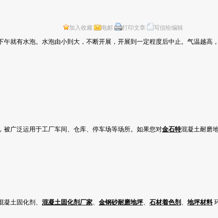
加入收藏
电邮
打印文章
写信给编辑
下午就有水泡。水泡由小到大，不断开展，开展到一定程度后中止。气温越高，
养，被广泛运用于工厂车间、仓库、停车场等场所。如果您对
金石特
混凝土耐磨
混凝土固化剂、
混凝土固化剂厂家
、
金钢砂耐磨地坪
、
石材着色剂
、
地坪材料