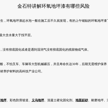
金石特讲解环氧地坪漆有哪些风险
生，环氧地坪漆起水泡一般在施工后不久就发现，有的上午铺贴的环氧地坪漆
最大含水量大于找平层。
，没有彻底固化或者是遇到湿润气没有彻底固化的残留物或气体。
一般，不怕叉车、车辆等大型机械碾压，并且寿命长达30年，后期无需维护保
石材养护材料的高科技产业公司。
水地坪
、彩色防滑坡道、
义乌地坪
、混凝土硬化固化剂、
地面起砂
、耐磨地坪、