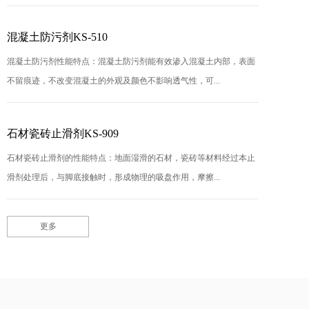
混凝土防污剂KS-510
混凝土防污剂性能特点：混凝土防污剂能有效渗入混凝土内部，表面
不留痕迹，不改变混凝土的外观及颜色不影响透气性，可...
石材瓷砖止滑剂KS-909
石材瓷砖止滑剂的性能特点：地面湿滑的石材，瓷砖等材料经过本止
滑剂处理后，与脚底接触时，形成物理的吸盘作用，摩擦...
更多