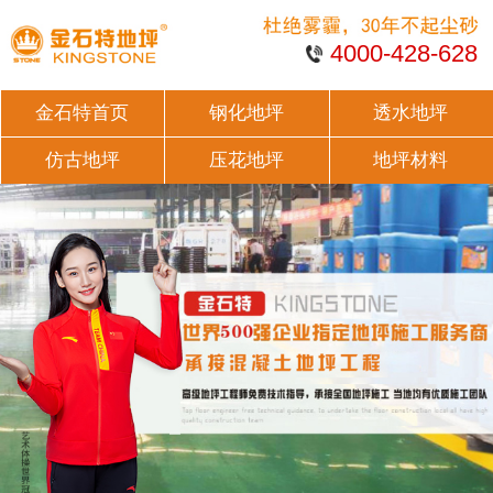
4000-428-628
金石特首页
钢化地坪
透水地坪
仿古地坪
压花地坪
地坪材料