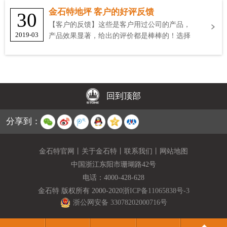
金石特地坪 客户的好评反馈
30
【客户的反馈】这些是客户用过公司的产品，
2019-03
产品效果显著，给出的评价都是棒棒的！选择
金石特
回到顶部
分享到：
金石特官网
丨
关于金石特
丨
联系我们
丨
网站地图
中国浙江东阳市珊瑚路42号
电话：
4000-428-628
金石特 版权所有 2000-2020
浙ICP备11065838号-3
浙公网安备 33078202000716号