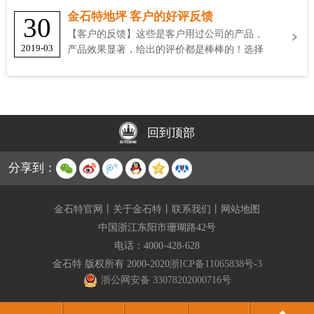
金石特地坪 客户的好评反馈
30
【客户的反馈】这些是客户用过公司的产品，
2019-03
产品效果显著，给出的评价都是棒棒的！选择
金石特
回到顶部
分享到：
金石特官网
丨
关于金石特
丨
联系我们
丨
网站地图
中国浙江东阳市珊瑚路42号
电话：
4000-428-628
金石特 版权所有 2000-2020
浙ICP备11065838号-3
浙公网安备 33078202000716号