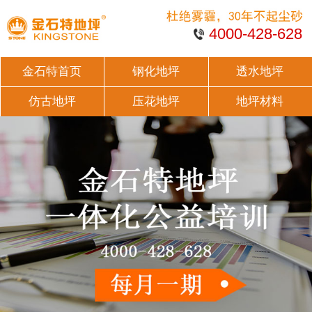
4000-428-628
金石特首页
钢化地坪
透水地坪
仿古地坪
压花地坪
地坪材料