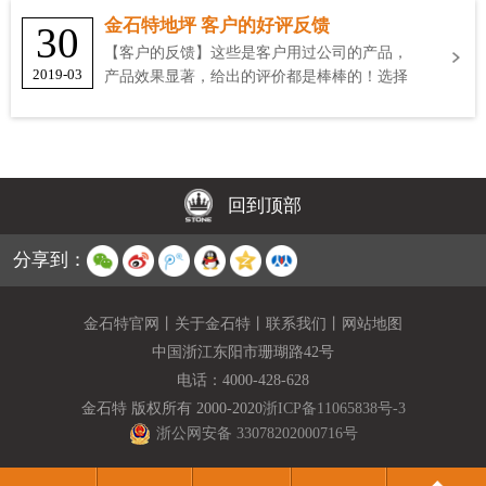
金石特地坪 客户的好评反馈
30
【客户的反馈】这些是客户用过公司的产品，
2019-03
产品效果显著，给出的评价都是棒棒的！选择
金石特
回到顶部
分享到：
金石特官网
丨
关于金石特
丨
联系我们
丨
网站地图
中国浙江东阳市珊瑚路42号
电话：
4000-428-628
金石特 版权所有 2000-2020
浙ICP备11065838号-3
浙公网安备 33078202000716号