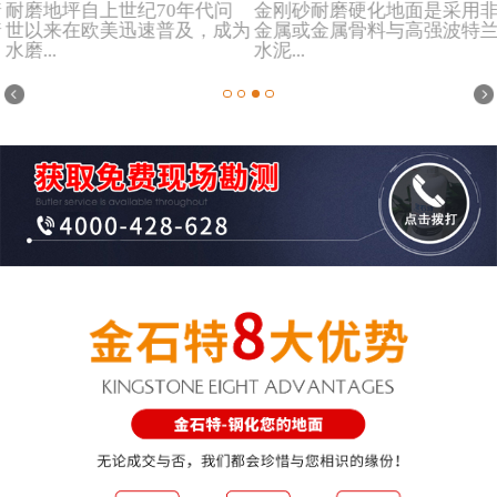
耐磨地坪自上世纪70年代问
金刚砂耐磨硬化地面是采用非
世以来在欧美迅速普及，成为
金属或金属骨料与高强波特兰
水磨...
水泥...