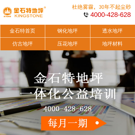
4000-428-628
金石特首页
钢化地坪
透水地坪
仿古地坪
压花地坪
地坪材料