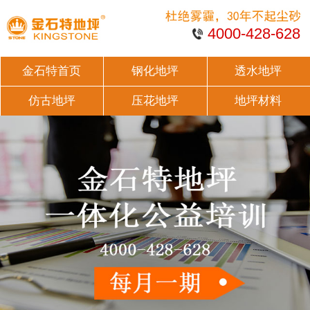
4000-428-628
金石特首页
钢化地坪
透水地坪
仿古地坪
压花地坪
地坪材料