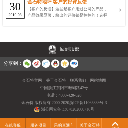
金石特地坪 客户的好评反馈
30
【客户的反馈】这些是客户用过公司的产品，
2019-03
产品效果显著，给出的评价都是棒棒的！选择
金石特
回到顶部
分享到：
金石特官网
丨
关于金石特
丨
联系我们
丨
网站地图
中国浙江东阳市珊瑚路42号
电话：
4000-428-628
金石特 版权所有 2000-2020
浙ICP备11065838号-3
浙公网安备 33078202000716号
在线客服
服务项目
采购直通车
关于金石特