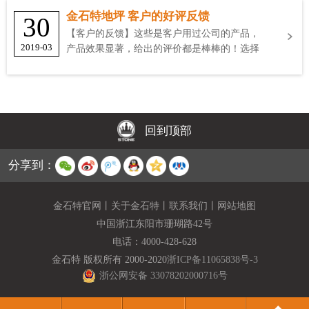
金石特地坪 客户的好评反馈
30
【客户的反馈】这些是客户用过公司的产品，
2019-03
产品效果显著，给出的评价都是棒棒的！选择
金石特
回到顶部
分享到：
金石特官网
丨
关于金石特
丨
联系我们
丨
网站地图
中国浙江东阳市珊瑚路42号
电话：
4000-428-628
金石特 版权所有 2000-2020
浙ICP备11065838号-3
浙公网安备 33078202000716号