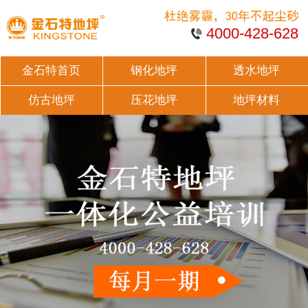
4000-428-628
金石特首页
钢化地坪
透水地坪
仿古地坪
压花地坪
地坪材料