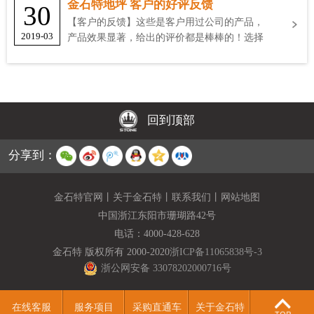
金石特地坪 客户的好评反馈
30
【客户的反馈】这些是客户用过公司的产品，
2019-03
产品效果显著，给出的评价都是棒棒的！选择
金石特
回到顶部
分享到：
金石特官网
丨
关于金石特
丨
联系我们
丨
网站地图
中国浙江东阳市珊瑚路42号
电话：
4000-428-628
金石特 版权所有 2000-2020
浙ICP备11065838号-3
浙公网安备 33078202000716号
在线客服
服务项目
采购直通车
关于金石特