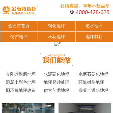
4000-428-628
金石特首页
钢化地坪
透水地坪
仿古地坪
压花地坪
地坪材料
我们能做
金刚砂耐磨地坪
水泥硬化地坪
水磨石硬化地坪
混凝土彩色地坪
地坪起砂处理
环氧树脂地坪
旧环氧地坪改造
仿古艺术地坪
混凝土透水地坪