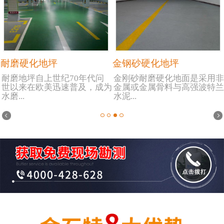
耐磨硬化地坪
金钢砂硬化地坪
耐磨地坪自上世纪70年代问
金刚砂耐磨硬化地面是采用非
世以来在欧美迅速普及，成为
金属或金属骨料与高强波特兰
水磨...
水泥...