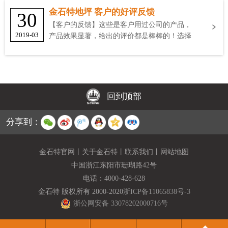
金石特地坪 客户的好评反馈
30
【客户的反馈】这些是客户用过公司的产品，
2019-03
产品效果显著，给出的评价都是棒棒的！选择
金石特
回到顶部
分享到：
金石特官网
丨
关于金石特
丨
联系我们
丨
网站地图
中国浙江东阳市珊瑚路42号
电话：
4000-428-628
金石特 版权所有 2000-2020
浙ICP备11065838号-3
浙公网安备 33078202000716号