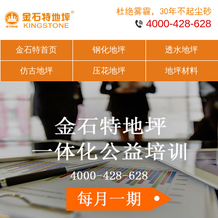
4000-428-628
金石特首页
钢化地坪
透水地坪
仿古地坪
压花地坪
地坪材料