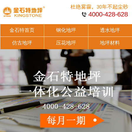
4000-428-628
金石特首页
钢化地坪
透水地坪
仿古地坪
压花地坪
地坪材料