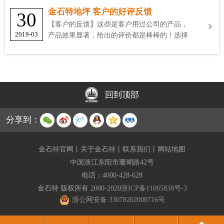
金石特地坪 客户的好评反馈
30
【客户的反馈】这些是客户用过公司的产品，
2019-03
产品效果显著，给出的评价都是棒棒的！选择
金石特
回到顶部
分享到：
金石特官网
丨
关于金石特
丨
联系我们
丨
网站地图
中国浙江东阳市珊瑚路42号
电话：
4000-428-628
金石特 版权所有 2000-2020
浙ICP备11065838号-3
浙公网安备 33078202000716号