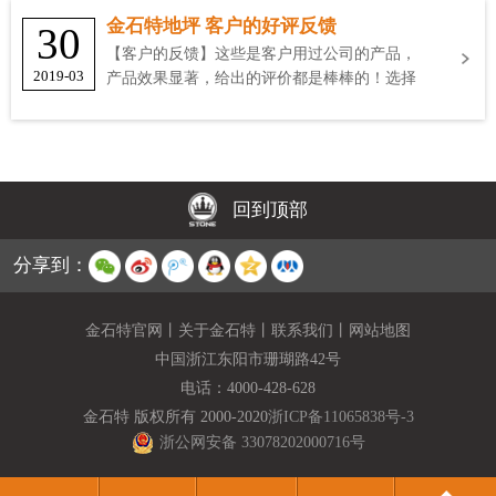
金石特地坪 客户的好评反馈
30
【客户的反馈】这些是客户用过公司的产品，
2019-03
产品效果显著，给出的评价都是棒棒的！选择
金石特
回到顶部
分享到：
金石特官网
丨
关于金石特
丨
联系我们
丨
网站地图
中国浙江东阳市珊瑚路42号
电话：
4000-428-628
金石特 版权所有 2000-2020
浙ICP备11065838号-3
浙公网安备 33078202000716号