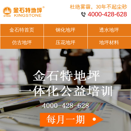
4000-428-628
金石特首页
钢化地坪
透水地坪
仿古地坪
压花地坪
地坪材料