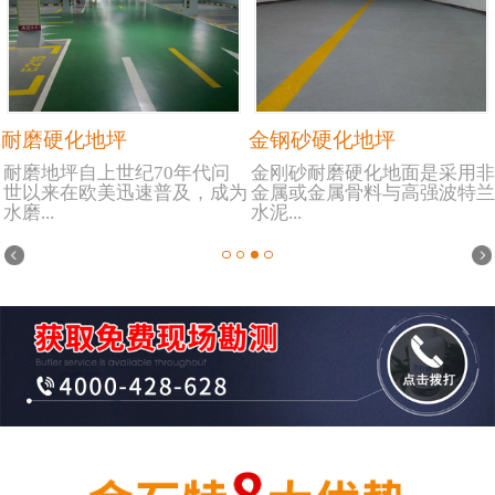
耐磨硬化地坪
金钢砂硬化地坪
耐磨地坪自上世纪70年代问
金刚砂耐磨硬化地面是采用非
世以来在欧美迅速普及，成为
金属或金属骨料与高强波特兰
水磨...
水泥...