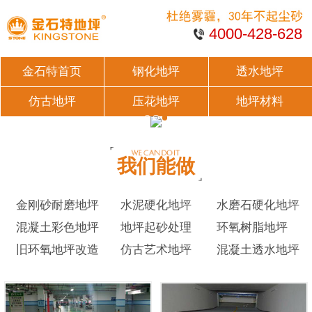
4000-428-628
金石特首页
钢化地坪
透水地坪
仿古地坪
压花地坪
地坪材料
我们能做
金刚砂耐磨地坪
水泥硬化地坪
水磨石硬化地坪
混凝土彩色地坪
地坪起砂处理
环氧树脂地坪
旧环氧地坪改造
仿古艺术地坪
混凝土透水地坪