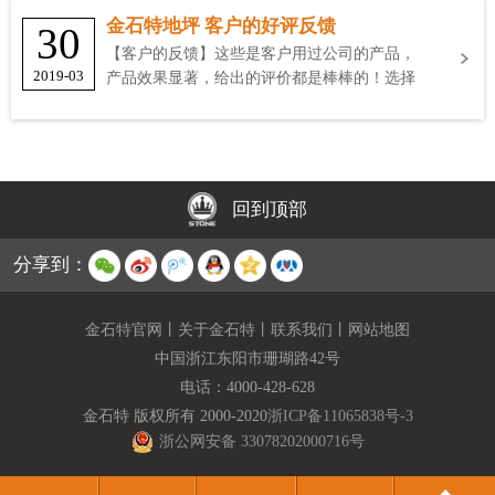
金石特地坪 客户的好评反馈
30
【客户的反馈】这些是客户用过公司的产品，
2019-03
产品效果显著，给出的评价都是棒棒的！选择
金石特
回到顶部
分享到：
金石特官网
丨
关于金石特
丨
联系我们
丨
网站地图
中国浙江东阳市珊瑚路42号
电话：
4000-428-628
金石特 版权所有 2000-2020
浙ICP备11065838号-3
浙公网安备 33078202000716号