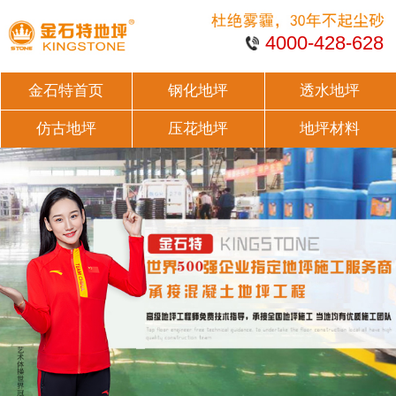
4000-428-628
金石特首页
钢化地坪
透水地坪
仿古地坪
压花地坪
地坪材料