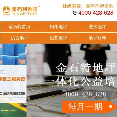
4000-428-628
金石特首页
钢化地坪
透水地坪
仿古地坪
压花地坪
地坪材料