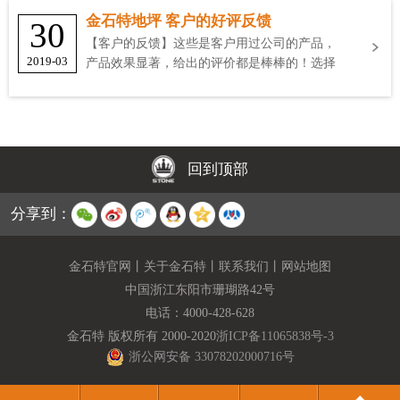
金石特地坪 客户的好评反馈
30
【客户的反馈】这些是客户用过公司的产品，
2019-03
产品效果显著，给出的评价都是棒棒的！选择
金石特
回到顶部
分享到：
金石特官网
丨
关于金石特
丨
联系我们
丨
网站地图
中国浙江东阳市珊瑚路42号
电话：
4000-428-628
金石特 版权所有 2000-2020
浙ICP备11065838号-3
浙公网安备 33078202000716号