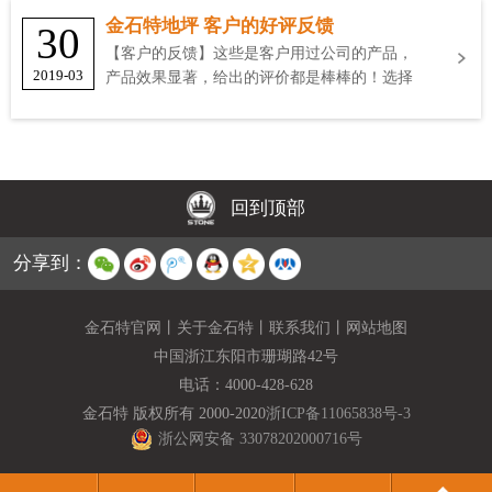
金石特地坪 客户的好评反馈
30
【客户的反馈】这些是客户用过公司的产品，
2019-03
产品效果显著，给出的评价都是棒棒的！选择
金石特
回到顶部
分享到：
金石特官网
丨
关于金石特
丨
联系我们
丨
网站地图
中国浙江东阳市珊瑚路42号
电话：
4000-428-628
金石特 版权所有 2000-2020
浙ICP备11065838号-3
浙公网安备 33078202000716号