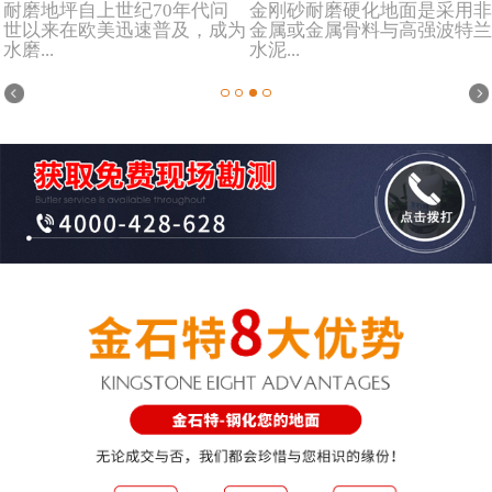
耐磨地坪自上世纪70年代问
金刚砂耐磨硬化地面是采用非
世以来在欧美迅速普及，成为
金属或金属骨料与高强波特兰
水磨...
水泥...