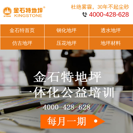
4000-428-628
金石特首页
钢化地坪
透水地坪
仿古地坪
压花地坪
地坪材料