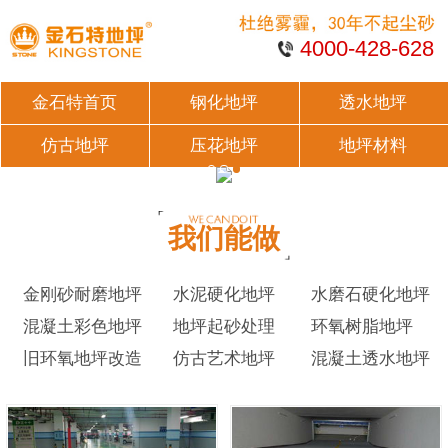
4000-428-628
金石特首页
钢化地坪
透水地坪
仿古地坪
压花地坪
地坪材料
我们能做
金刚砂耐磨地坪
水泥硬化地坪
水磨石硬化地坪
混凝土彩色地坪
地坪起砂处理
环氧树脂地坪
旧环氧地坪改造
仿古艺术地坪
混凝土透水地坪