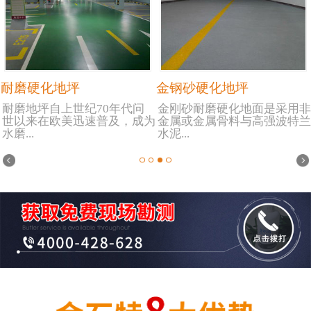
耐磨硬化地坪
金钢砂硬化地坪
耐磨地坪自上世纪70年代问
金刚砂耐磨硬化地面是采用非
世以来在欧美迅速普及，成为
金属或金属骨料与高强波特兰
水磨...
水泥...