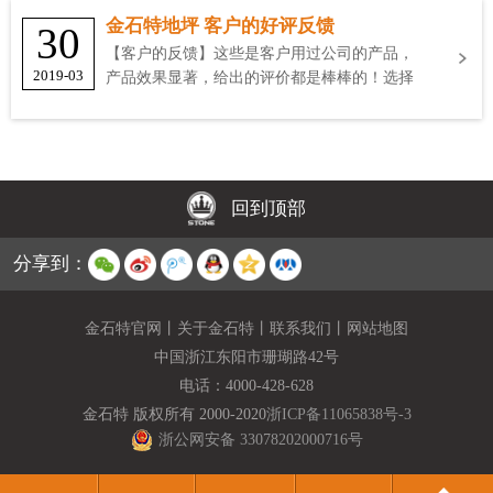
金石特地坪 客户的好评反馈
30
【客户的反馈】这些是客户用过公司的产品，
2019-03
产品效果显著，给出的评价都是棒棒的！选择
金石特
回到顶部
分享到：
金石特官网
丨
关于金石特
丨
联系我们
丨
网站地图
中国浙江东阳市珊瑚路42号
电话：
4000-428-628
金石特 版权所有 2000-2020
浙ICP备11065838号-3
浙公网安备 33078202000716号