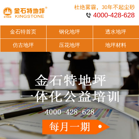
4000-428-628
金石特首页
钢化地坪
透水地坪
仿古地坪
压花地坪
地坪材料