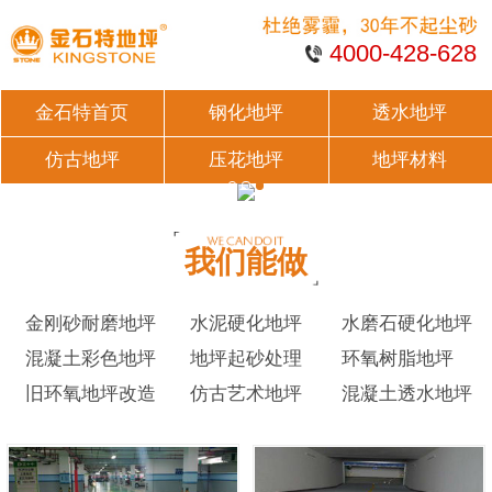
4000-428-628
金石特首页
钢化地坪
透水地坪
仿古地坪
压花地坪
地坪材料
我们能做
金刚砂耐磨地坪
水泥硬化地坪
水磨石硬化地坪
混凝土彩色地坪
地坪起砂处理
环氧树脂地坪
旧环氧地坪改造
仿古艺术地坪
混凝土透水地坪