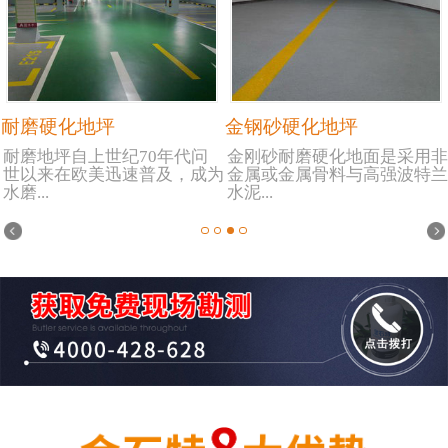
耐磨硬化地坪
金钢砂硬化地坪
耐磨地坪自上世纪70年代问
金刚砂耐磨硬化地面是采用非
世以来在欧美迅速普及，成为
金属或金属骨料与高强波特兰
水磨...
水泥...