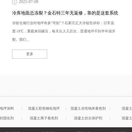
2025-07-08
冷库地面总冻裂？金石特三年无返修，靠的是这套系统
冷链仓储行业对地坪有多“苛刻”？石家庄正大冷链告诉你：日常温
度-18℃，重载来回碾压，每天出入几百次，普通地坪不到半年就开
裂。我们...
更多
地坪涂料
混凝土彩色钢化地坪
混凝土水性纳米着色剂
混凝
封固化剂
混凝土离子着色剂
混凝土仿古保护剂
混凝