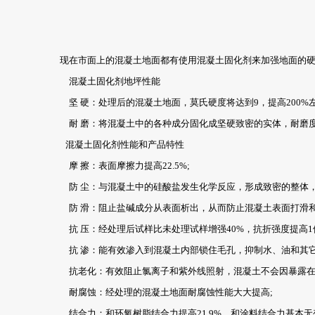
现在市面上的混凝土地面都有使用混凝土固化剂来加强地面的硬
混凝土固化剂地坪性能
坚 硬：处理后的混凝土地面，莫氏硬度将达到9，提高200%左
耐 磨：将混凝土中的各种成分固化成坚硬致密的实体，耐磨度
混凝土固化剂性能和产品特性
摩 擦：表面摩擦力提高22.5%;
防 尘：与混凝土中的硅酸盐发生化学反应，形成致密的整体，
防 滑：阻止盐碱成分从表面析出，从而防止混凝土表面打滑和
抗 压：经处理后试样比未处理试样增强40%，抗折强度提高1
抗 渗：能有效渗入到混凝土内部锁住毛孔，抑制水、油和其它
抗老化：有效阻止氯离子和紫外线照射，混凝土不会因暴露在
耐腐蚀：经处理的混凝土地面耐腐蚀性能大大提高;
结合力：和环氧树脂结合力提高21.9%，和涂料结合力基本无