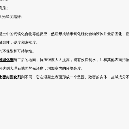
龟裂;
光泽度越好;
凝土中的钙镁化合物等起反应，然后形成纳米氧化硅化合物胶体并最后固化，
耐磨性，硬度和密实度。
的环保型和可持续性。
封固化剂
施工后的地面，抗压强度大大提高，能有效抑制水，油和其他表面污
可达到大理石地面的光泽度，增加室内的环境亮度。
土密封固化剂
则不同，它在混凝土表面形成一个坚固、致密的实体，盐碱成分