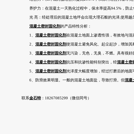
养护力：在混凝土一天熟化过程中，保水率提高94.5%，防止
光 亮：经处理后的混凝土地坪会出现大理石般的光泽,使用越久
混凝土密封固化剂
的产品特性分析：
1、
混凝土密封固化剂
在混凝土地面上渗透性强，有效地与混
2、
混凝土密封固化剂
使混凝土避免风化、起尘起沙，增加其
3、
混凝土密封固化剂
无污染，无色，无臭，不燃。具有很好
4、
混凝土密封固化剂
抗压和抗渗性能特别突出，经
混凝土密
5、
混凝土密封固化剂
光泽度大幅度增加，经过打磨后的地面
6、防滑效果明显。一般的混凝土地面盐，导致打滑。但
混凝
联系
金石特
：18267085299（微信同号）