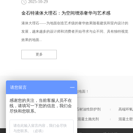
2025-10-29
金石特液体大理石：为空间增添奢华与艺术感
液体大理石——为地面创造艺术级的奢华效果随着建筑和室内设计的
发展，越来越多的设计师和消费者开始寻求与众不同、具有独特视觉
效果的地面...
更多
产品采购直通车
请您留言
做中国最硬的地坪，金石特钢化您的地面！
感谢您的关注，当前客服人员不在
线，请填写一下您的信息，我们会
混凝土表面增强剂
石材油性防护剂
高端环氧
尽快和您联系。
混凝土润色剂
混凝土抛光剂
混凝土密