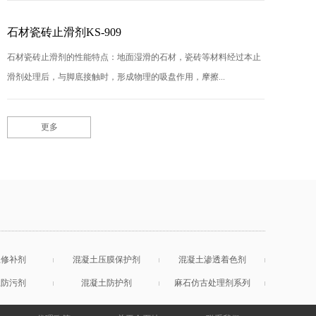
石材瓷砖止滑剂KS-909
石材瓷砖止滑剂的性能特点：地面湿滑的石材，瓷砖等材料经过本止
滑剂处理后，与脚底接触时，形成物理的吸盘作用，摩擦...
更多
土修补剂
混凝土压膜保护剂
混凝土渗透着色剂
土防污剂
混凝土防护剂
麻石仿古处理剂系列